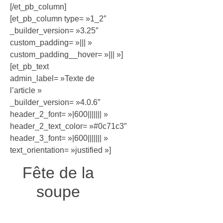
[/et_pb_column]
[et_pb_column type= »1_2″
_builder_version= »3.25″
custom_padding= »||| »
custom_padding__hover= »||| »]
[et_pb_text
admin_label= »Texte de
l’article »
_builder_version= »4.0.6″
header_2_font= »|600||||||| »
header_2_text_color= »#0c71c3″
header_3_font= »|600||||||| »
text_orientation= »justified »]
Fête de la
soupe