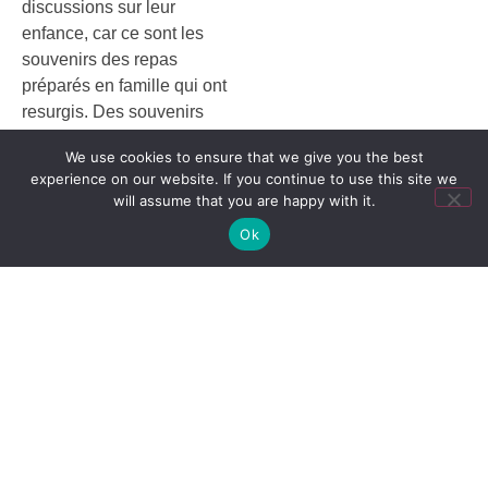
discussions sur leur
enfance, car ce sont les
souvenirs des repas
préparés en famille qui ont
resurgis. Des souvenirs
heureux qui font du bien
We use cookies to ensure that we give you the best
quand la vie actuelle les
experience on our website. If you continue to use this site we
bousculent.
will assume that you are happy with it.
[/et_pb_text]
Ok
[/et_pb_column]
[/et_pb_row]
[/et_pb_section]
PRÉCÉDENT
SUIVANT
Actions éducatives Pôle Prévention
Actions éducatives Pôle Prévention
Actualités