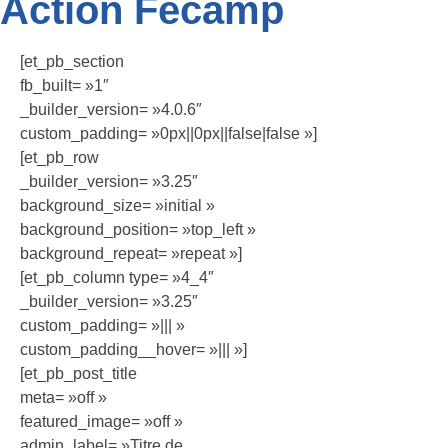
Action Fécamp
[et_pb_section
fb_built= »1″
_builder_version= »4.0.6″
custom_padding= »0px||0px||false|false »]
[et_pb_row
_builder_version= »3.25″
background_size= »initial »
background_position= »top_left »
background_repeat= »repeat »]
[et_pb_column type= »4_4″
_builder_version= »3.25″
custom_padding= »||| »
custom_padding__hover= »||| »]
[et_pb_post_title
meta= »off »
featured_image= »off »
admin_label= »Titre de