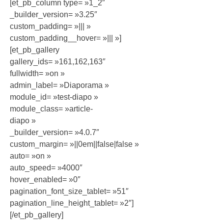
[et_pb_column type= »1_2″
_builder_version= »3.25″
custom_padding= »||| »
custom_padding__hover= »||| »]
[et_pb_gallery
gallery_ids= »161,162,163″
fullwidth= »on »
admin_label= »Diaporama »
module_id= »test-diapo »
module_class= »article-
diapo »
_builder_version= »4.0.7″
custom_margin= »||0em||false|false »
auto= »on »
auto_speed= »4000″
hover_enabled= »0″
pagination_font_size_tablet= »51″
pagination_line_height_tablet= »2″]
[/et_pb_gallery]