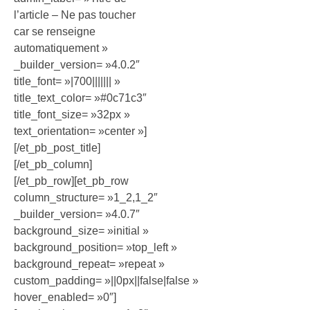
l’article – Ne pas toucher
car se renseigne
automatiquement »
_builder_version= »4.0.2″
title_font= »|700||||||| »
title_text_color= »#0c71c3″
title_font_size= »32px »
text_orientation= »center »]
[/et_pb_post_title]
[/et_pb_column]
[/et_pb_row][et_pb_row
column_structure= »1_2,1_2″
_builder_version= »4.0.7″
background_size= »initial »
background_position= »top_left »
background_repeat= »repeat »
custom_padding= »||0px||false|false »
hover_enabled= »0″]