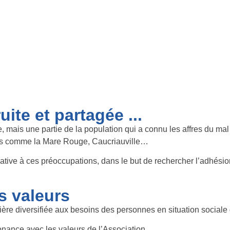
le Accompagnement
Pôle Protection
Pôle Prevention
Contact
uite et partagée ...
e, mais une partie de la population qui a connu les affres du mal
iers comme la Mare Rouge, Caucriauville…
ve à ces préoccupations, dans le but de rechercher l’adhésion e
es valeurs
e diversifiée aux besoins des personnes en situation sociale di
sonance avec les valeurs de l’Association