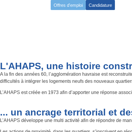
contenu
Offres d'emploi
Candidature
principal
AHAPS
Pô
L'
AHAPS
, une histoire constr
A la fin des années 60, l’agglomération havraise est reconstruit
difficultés à intégrer les logements neufs des nouveaux quart
L’AHAPS est créée en 1973 afin d’apporter une réponse associati
... un ancrage territorial et d
L’AHAPS développe une multi activité afin de répondre de manièr
Les actions de proximité, dans les quartiers, s’inscrivent en ré